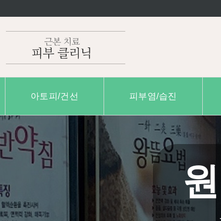
아토피/건선
피부염/습진
원