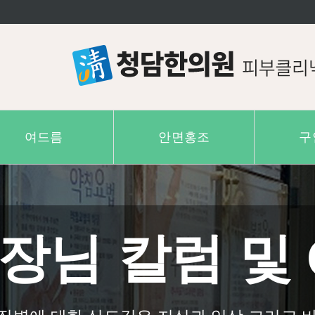
여드름
안면홍조
구
장님 칼럼 및 