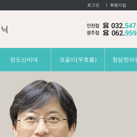
로그인
ㅣ 회원가입
편도선비대
코골이(무호흡)
청담한의