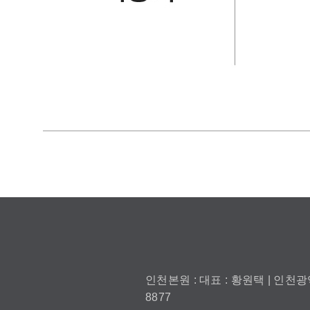
인천본원 : 대표 : 황원택 | 인천광역
8877