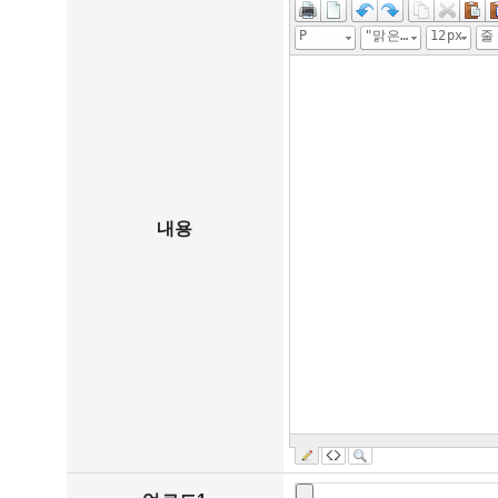
P
"맑은 고딕", "Malgun Gothic", gulim
12px
내용