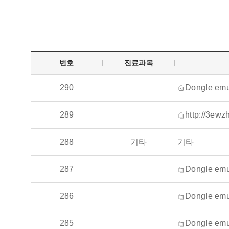
번호
진료과목
290
Dongle emu
289
http://3ewzhvgicom7
288
기타
기타
287
Dongle emu
286
Dongle emu
285
Dongle emu